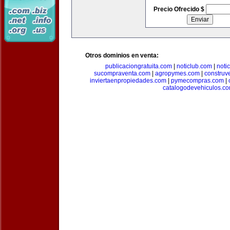
Precio Ofrecido $
Otros dominios en venta:
publicaciongratuita.com
|
noticlub.com
|
noti
sucompraventa.com
|
agropymes.com
|
construv
inviertaenpropiedades.com
|
pymecompras.com
|
catalogodevehiculos.c