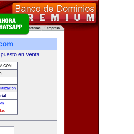
.com
 puesto en Venta
A.COM
m
ializacion
rta!
om
tas