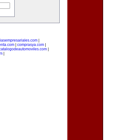
ciasempresariales.com
|
enta.com
|
comprasya.com
|
catalogodeautomoviles.com
|
om
|