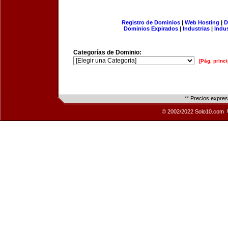
Registro de Dominios
|
Web Hosting
|
D
Dominios Expirados
|
Industrias
|
Indu
Categorías de Dominio:
[Pág. princi
** Precios expre
© 2002/2022 Solo10.com