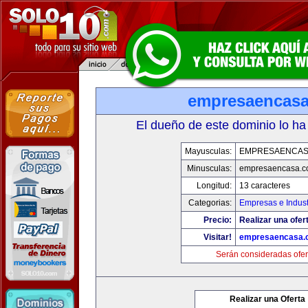
empresaencas
El dueño de este dominio lo ha
Mayusculas:
EMPRESAENCAS
Minusculas:
empresaencasa.
Longitud:
13 caracteres
Categorias:
Empresas e Indust
Precio:
Realizar una ofer
Visitar!
empresaencasa.
Serán consideradas ofer
Realizar una Oferta