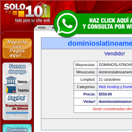
dominioslatinoame
Vendido!
Mayusculas:
DOMINIOSLATINOA
Minusculas:
dominioslatinoamer
Longitud:
21 caracteres
Categorias:
Web Hosting y Domi
Precio:
$550.00
Visitar!
dominioslatinoame
Serán consideradas ofer