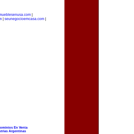
mueblesenusa.com
|
m
|
seunegocioemcasa.com
|
ominios En Venta
strias Argentinas