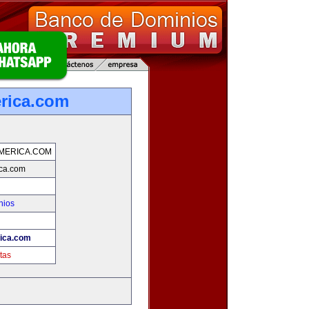
rica.com
MERICA.COM
ica.com
nios
rica.com
tas