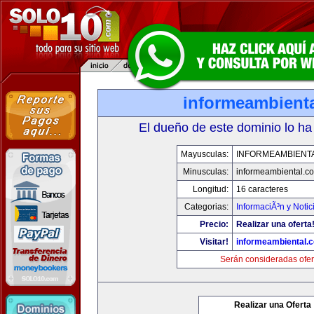
informeambient
El dueño de este dominio lo ha
Mayusculas:
INFORMEAMBIENT
Minusculas:
informeambiental.c
Longitud:
16 caracteres
Categorias:
InformaciÃ³n y Notic
Precio:
Realizar una oferta
Visitar!
informeambiental.
Serán consideradas ofer
Realizar una Oferta