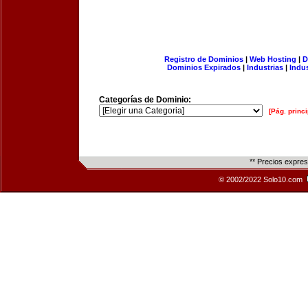
Registro de Dominios
|
Web Hosting
|
D
Dominios Expirados
|
Industrias
|
Indu
Categorías de Dominio:
[Pág. princi
** Precios expre
© 2002/2022 Solo10.com