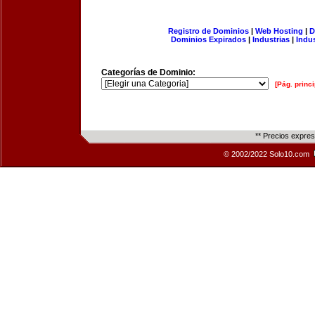
Registro de Dominios
|
Web Hosting
|
D
Dominios Expirados
|
Industrias
|
Indu
Categorías de Dominio:
[Pág. princi
** Precios expre
© 2002/2022 Solo10.com