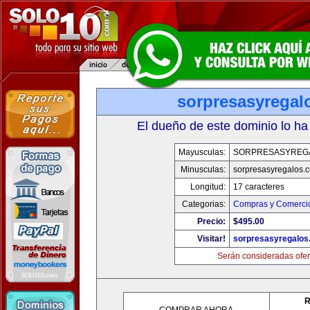
sorpresasyregal
El dueño de este dominio lo ha
Mayusculas:
SORPRESASYREG
Minusculas:
sorpresasyregalos.
Longitud:
17 caracteres
Categorias:
Compras y Comercio
Precio:
$495.00
Visitar!
sorpresasyregalos
Serán consideradas ofer
R