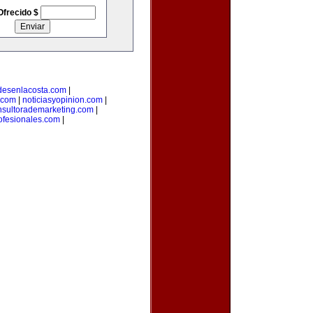
Ofrecido $
desenlacosta.com
|
.com
|
noticiasyopinion.com
|
nsultorademarketing.com
|
rofesionales.com
|