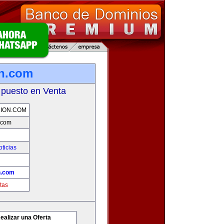
on.com
 puesto en Venta
NION.COM
.com
oticias
n.com
tas
ealizar una Oferta