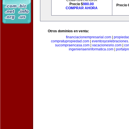
COMPRAR AHORA
Precio $
980.00
Precio 
COMPRAR AHORA
Otros dominios en venta:
financiacionempresarial.com
|
propieda
compratupropiedad.com
|
eventosycelebraciones
sucompraencasa.com
|
vacacionesrio.com
|
co
ingenieriaeninformatica.com
|
portalp