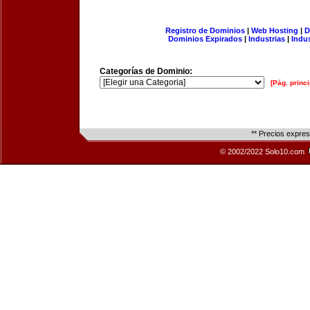
Registro de Dominios
|
Web Hosting
|
D
Dominios Expirados
|
Industrias
|
Indu
Categorías de Dominio:
[Pág. princi
** Precios expre
© 2002/2022 Solo10.com