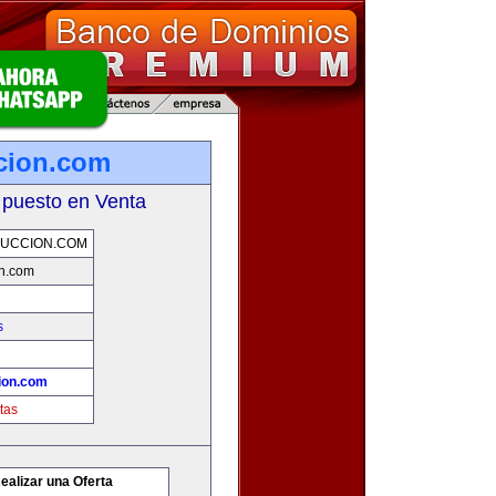
cion.com
 puesto en Venta
UCCION.COM
n.com
s
ion.com
tas
ealizar una Oferta