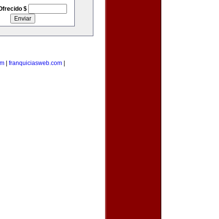
Ofrecido $
om
|
franquiciasweb.com
|