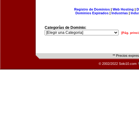
Registro de Dominios
|
Web Hosting
|
D
Dominios Expirados
|
Industrias
|
Indu
Categorías de Dominio:
[Pág. princi
** Precios expre
© 2002/2022 Solo10.com