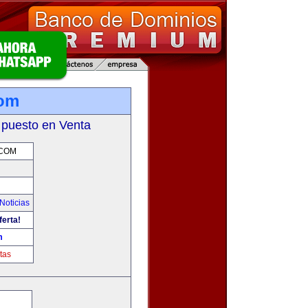
com
 puesto en Venta
.COM
Noticias
ferta!
m
tas