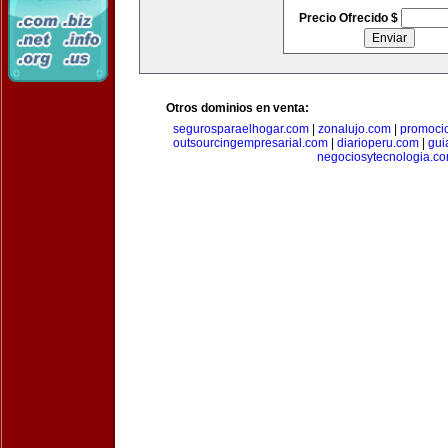
Precio Ofrecido $
Otros dominios en venta:
segurosparaelhogar.com
|
zonalujo.com
|
promoci
outsourcingempresarial.com
|
diarioperu.com
|
gui
negociosytecnologia.c