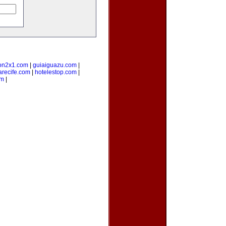
on2x1.com
|
guiaiguazu.com
|
arecife.com
|
hotelestop.com
|
om
|