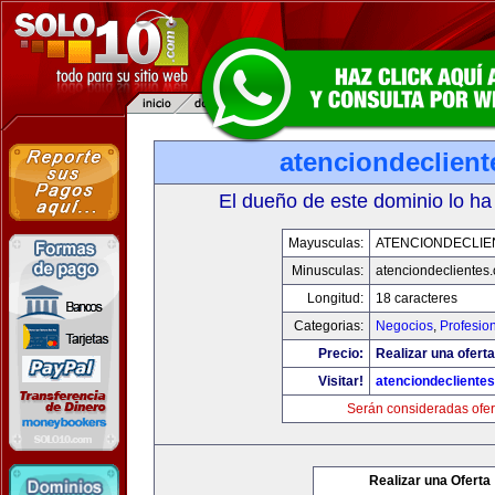
atenciondeclien
El dueño de este dominio lo ha
Mayusculas:
ATENCIONDECLIE
Minusculas:
atenciondeclientes
Longitud:
18 caracteres
Categorias:
Negocios
,
Profesio
Precio:
Realizar una oferta
Visitar!
atenciondecliente
Serán consideradas ofer
Realizar una Oferta