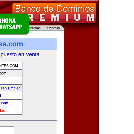
tes.com
 puesto en Venta
NTES.COM
.com
nes y Empleo
!
s.com
tas