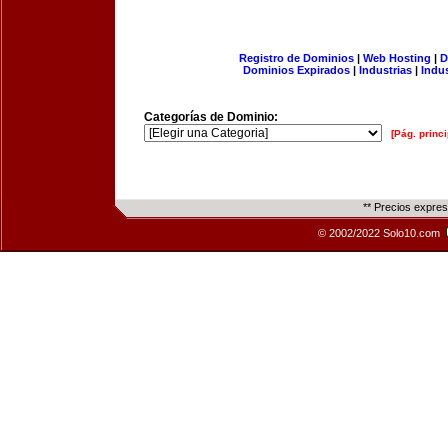
Registro de Dominios
|
Web Hosting
|
D
Dominios Expirados
|
Industrias
|
Indu
Categorías de Dominio:
[Pág. princi
** Precios expre
© 2002/2022 Solo10.com