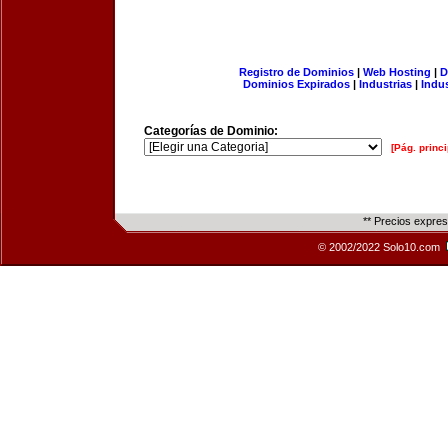
Registro de Dominios
|
Web Hosting
|
D
Dominios Expirados
|
Industrias
|
Indu
Categorías de Dominio:
[Pág. princi
** Precios expre
© 2002/2022 Solo10.com