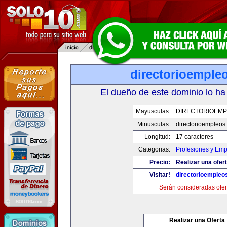
directorioemple
El dueño de este dominio lo ha
Mayusculas:
DIRECTORIOEM
Minusculas:
directorioempleos
Longitud:
17 caracteres
Categorias:
Profesiones y Emp
Precio:
Realizar una ofert
Visitar!
directorioempleo
Serán consideradas ofer
Realizar una Oferta