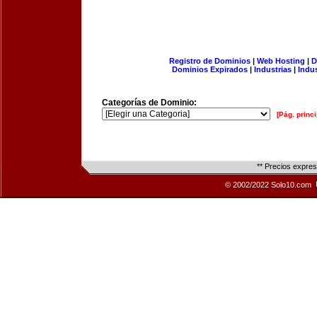
Registro de Dominios
|
Web Hosting
|
D
Dominios Expirados
|
Industrias
|
Indu
Categorías de Dominio:
[Pág. princi
** Precios expre
© 2002/2022 Solo10.com