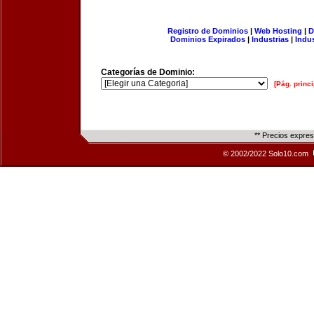
Registro de Dominios
|
Web Hosting
|
D
Dominios Expirados
|
Industrias
|
Indu
Categorías de Dominio:
[Pág. princi
** Precios expre
© 2002/2022 Solo10.com