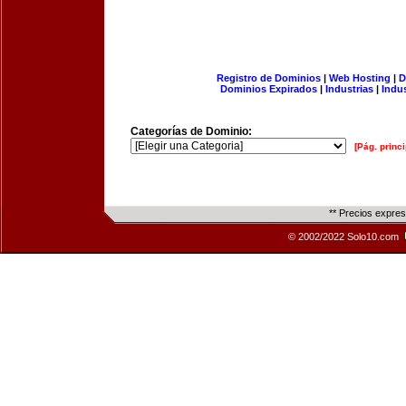
Registro de Dominios
|
Web Hosting
|
D
Dominios Expirados
|
Industrias
|
Indu
Categorías de Dominio:
[Pág. princi
** Precios expre
© 2002/2022 Solo10.com