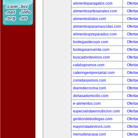
alimentoparagatos.com
Oferta
alimentosartesanales.com
Oferta
alimentoslistos.com
Oferta
alimentosparamascotas.com
Oferta
alimentospreparados.com
Oferta
bodegasdecuyo.com
Oferta
bodegasenventa.com
Oferta
buscadordevinos.com
Oferta
catalogovinos.com
Oferta
cateringempresarial.com
Oferta
comidasyvinos.com
Oferta
diariodecocina.com
Oferta
dietasadomicilio.com
Oferta
e-alimentos.com
Oferta
especialistaennutricion.com
Oferta
gestiondebodegas.com
Oferta
mayoristadevinos.com
Oferta
menudelacasa.com
Oferta