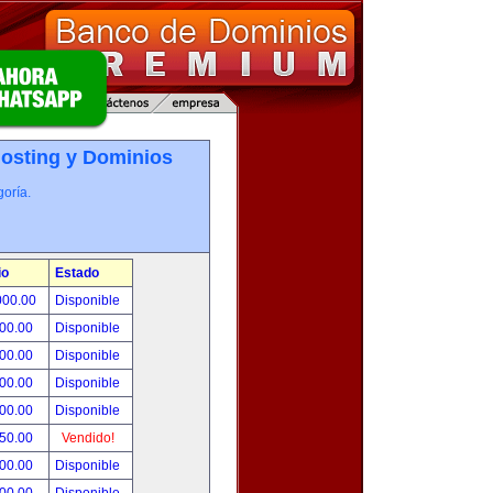
osting y Dominios
oría.
io
Estado
000.00
Disponible
800.00
Disponible
500.00
Disponible
000.00
Disponible
000.00
Disponible
950.00
Vendido!
500.00
Disponible