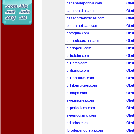
cadenadeportiva.com
Ofer
campoaldia.com
Ofer
cazadordenoticias.com
Ofer
centralnoticias.com
Ofer
dataguia.com
Ofer
diariodecocina.com
Ofer
diarioperu.com
Ofer
e-boletin.com
Ofer
e-Datos.com
Ofer
e-diarios.com
Ofer
e-Honduras.com
Ofer
e-Informacion.com
Ofer
e-mapa.com
Ofer
e-opiniones.com
Ofer
e-periodicos.com
Ofer
e-periodismo.com
Ofer
ediarios.com
Ofer
forodeperiodistas.com
Ofer