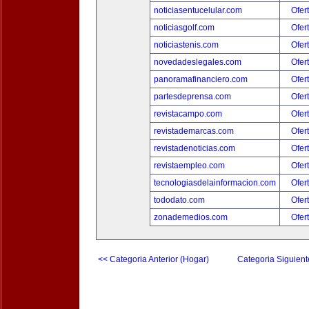
noticiasentucelular.com
Ofer
noticiasgolf.com
Ofer
noticiastenis.com
Ofer
novedadeslegales.com
Ofer
panoramafinanciero.com
Ofer
partesdeprensa.com
Ofer
revistacampo.com
Ofer
revistademarcas.com
Ofer
revistadenoticias.com
Ofer
revistaempleo.com
Ofer
tecnologiasdelainformacion.com
Ofer
tododato.com
Ofer
zonademedios.com
Ofer
<< Categoria Anterior (Hogar)
Categoria Siguient