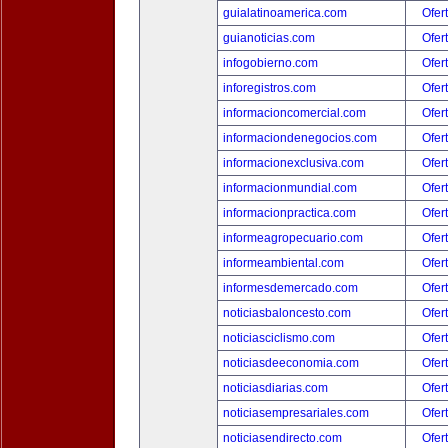
guialatinoamerica.com
Ofer
guianoticias.com
Ofer
infogobierno.com
Ofer
inforegistros.com
Ofer
informacioncomercial.com
Ofer
informaciondenegocios.com
Ofer
informacionexclusiva.com
Ofer
informacionmundial.com
Ofer
informacionpractica.com
Ofer
informeagropecuario.com
Ofer
informeambiental.com
Ofer
informesdemercado.com
Ofer
noticiasbaloncesto.com
Ofer
noticiasciclismo.com
Ofer
noticiasdeeconomia.com
Ofer
noticiasdiarias.com
Ofer
noticiasempresariales.com
Ofer
noticiasendirecto.com
Ofer